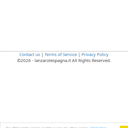
Contact us
|
Terms of Service
|
Privacy Policy
©2026 - lanzarotespagna.it All Rights Reserved.
Per offrirti il miglior servizio possibile questo sito utilizza cookies.
Informazioni